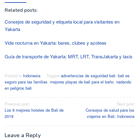
Related posts:
Consejos de seguridad y etiqueta local para visitantes en
Yakarta
Vida nocturna en Yakarta: bares, clubes y azoteas
Guía de transporte de Yakarta: MRT, LRT, TransJakarta y taxis
Posted in
Indonesia
Tagged
advertencias de seguridad bali
,
bali es
seguro para las familias
,
mejores playas de bali para el baño
,
nadando
en peligros bali
Post
Previous post
Next post
Los 9 mejores hoteles de Bali de
Consejos de salud para los
navigation
2019
viajeros en Bali, Indonesia
Leave a Reply