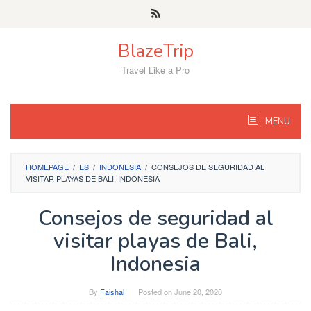
Skip
to
content
BlazeTrip
Travel Like a Pro
MENU
HOMEPAGE
/
ES
/
INDONESIA
/
CONSEJOS DE SEGURIDAD AL
VISITAR PLAYAS DE BALI, INDONESIA
Consejos de seguridad al
visitar playas de Bali,
Indonesia
By
Faishal
Posted on
June 20, 2020