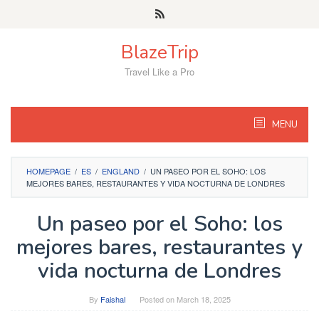
Skip
to
content
BlazeTrip
Travel Like a Pro
MENU
HOMEPAGE
/
ES
/
ENGLAND
/
UN PASEO POR EL SOHO: LOS
MEJORES BARES, RESTAURANTES Y VIDA NOCTURNA DE LONDRES
Un paseo por el Soho: los
mejores bares, restaurantes y
vida nocturna de Londres
By
Faishal
Posted on
March 18, 2025