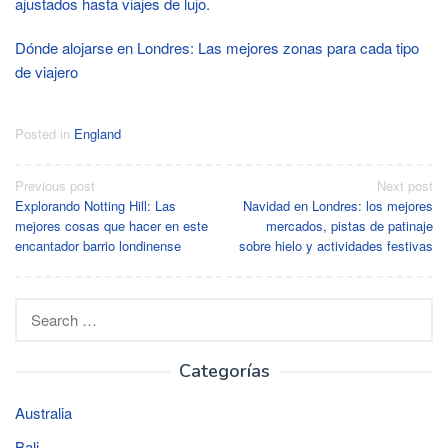
ajustados hasta viajes de lujo.
Dónde alojarse en Londres: Las mejores zonas para cada tipo
de viajero
Posted in
England
Post
Previous post
Next post
Explorando Notting Hill: Las
Navidad en Londres: los mejores
navigation
mejores cosas que hacer en este
mercados, pistas de patinaje
encantador barrio londinense
sobre hielo y actividades festivas
Search
for:
Categorías
Australia
Bali