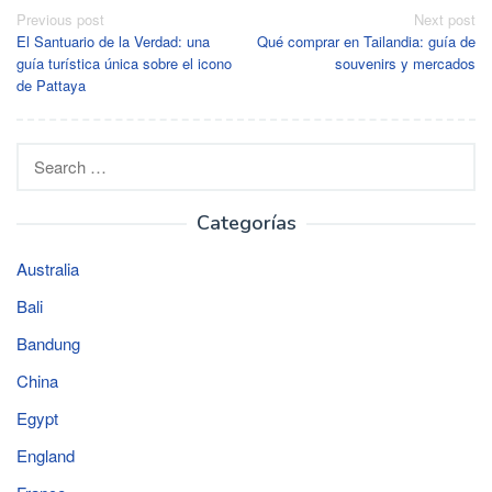
Post
Previous post
Next post
El Santuario de la Verdad: una
Qué comprar en Tailandia: guía de
navigation
guía turística única sobre el icono
souvenirs y mercados
de Pattaya
Search
for:
Categorías
Australia
Bali
Bandung
China
Egypt
England