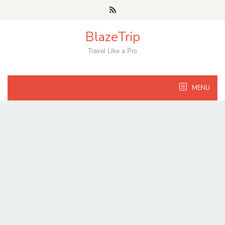
Skip
to
content
BlazeTrip
Travel Like a Pro
MENU