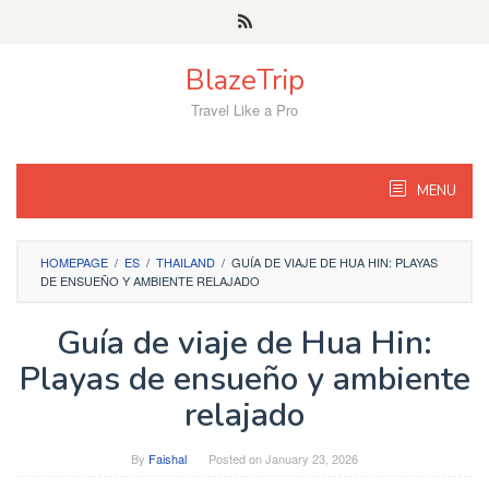
Skip
to
content
BlazeTrip
Travel Like a Pro
MENU
HOMEPAGE
/
ES
/
THAILAND
/
GUÍA DE VIAJE DE HUA HIN: PLAYAS
DE ENSUEÑO Y AMBIENTE RELAJADO
Guía de viaje de Hua Hin:
Playas de ensueño y ambiente
relajado
By
Faishal
Posted on
January 23, 2026