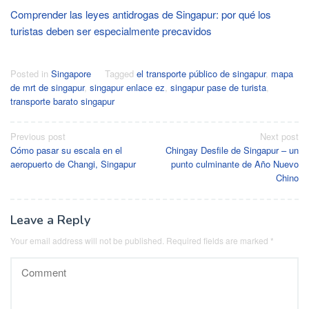
Comprender las leyes antidrogas de Singapur: por qué los
turistas deben ser especialmente precavidos
Posted in
Singapore
Tagged
el transporte público de singapur
,
mapa
de mrt de singapur
,
singapur enlace ez
,
singapur pase de turista
,
transporte barato singapur
Post
Previous post
Next post
Cómo pasar su escala en el
Chingay Desfile de Singapur – un
navigation
aeropuerto de Changi, Singapur
punto culminante de Año Nuevo
Chino
Leave a Reply
Your email address will not be published.
Required fields are marked
*