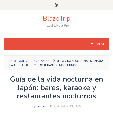
Skip
to
content
BlazeTrip
Travel Like a Pro
MENU
HOMEPAGE
/
ES
/
JAPAN
/
GUÍA DE LA VIDA NOCTURNA EN JAPÓN:
BARES, KARAOKE Y RESTAURANTES NOCTURNOS
Guía de la vida nocturna en
Japón: bares, karaoke y
restaurantes nocturnos
By
Faishal
Posted on
June 24, 2025