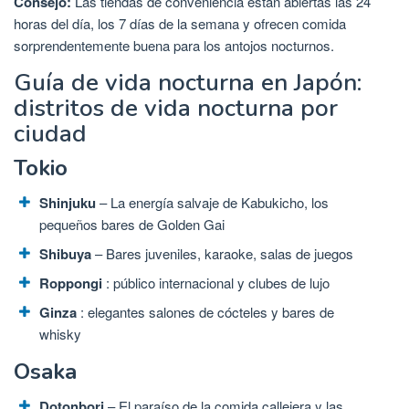
Consejo:
Las tiendas de conveniencia están abiertas las 24
horas del día, los 7 días de la semana y ofrecen comida
sorprendentemente buena para los antojos nocturnos.
Guía de vida nocturna en Japón:
distritos de vida nocturna por
ciudad
Tokio
Shinjuku
– La energía salvaje de Kabukicho, los
pequeños bares de Golden Gai
Shibuya
– Bares juveniles, karaoke, salas de juegos
Roppongi
: público internacional y clubes de lujo
Ginza
: elegantes salones de cócteles y bares de
whisky
Osaka
Dotonbori
– El paraíso de la comida callejera y las