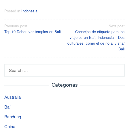
Posted in
Indonesia
Post
Previous post
Next post
Top 10 Deben ver templos en Bali
Consejos de etiqueta para los
navigation
viajeros en Bali, Indonesia – Dos
culturales, como el de no al visitar
Bali
Search
for:
Categorías
Australia
Bali
Bandung
China