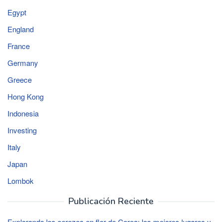
Egypt
England
France
Germany
Greece
Hong Kong
Indonesia
Investing
Italy
Japan
Lombok
Publicación Reciente
Explorando los cerezos en flor de Corea: los mejores lugares y