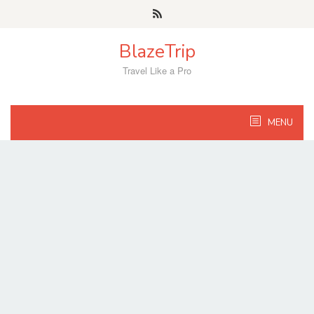
Skip
to
content
BlazeTrip
Travel Like a Pro
MENU