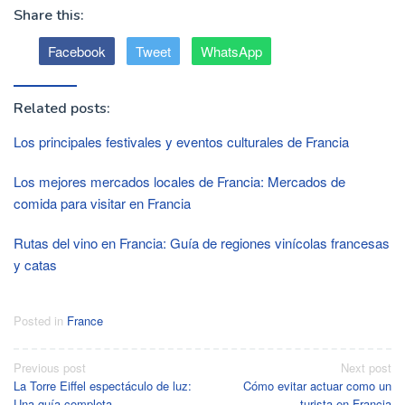
Share this:
Facebook
Tweet
WhatsApp
Related posts:
Los principales festivales y eventos culturales de Francia
Los mejores mercados locales de Francia: Mercados de
comida para visitar en Francia
Rutas del vino en Francia: Guía de regiones vinícolas francesas
y catas
Posted in
France
Post
Previous post
Next post
La Torre Eiffel espectáculo de luz:
Cómo evitar actuar como un
navigation
Una guía completa
turista en Francia