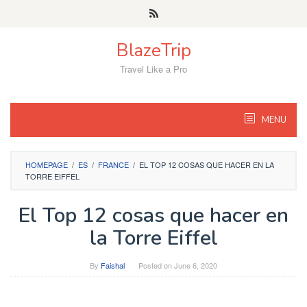
Skip
to
content
BlazeTrip
Travel Like a Pro
MENU
HOMEPAGE
/
ES
/
FRANCE
/
EL TOP 12 COSAS QUE HACER EN LA
TORRE EIFFEL
El Top 12 cosas que hacer en
la Torre Eiffel
By
Faishal
Posted on
June 6, 2020