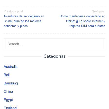
Post
Previous post
Next post
Aventuras de senderismo en
Cómo mantenerse conectado en
navigation
China: guía de los mejores
China: guía sobre Internet y
senderos y picos
tarjetas SIM para turistas
Search
for:
Categorías
Australia
Bali
Bandung
China
Egypt
England