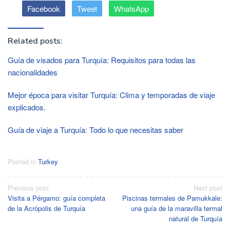
Facebook
Tweet
WhatsApp
Related posts:
Guía de visados ​​para Turquía: Requisitos para todas las
nacionalidades
Mejor época para visitar Turquía: Clima y temporadas de viaje
explicados.
Guía de viaje a Turquía: Todo lo que necesitas saber
Posted in
Turkey
Post
Previous post
Next post
Visita a Pérgamo: guía completa
Piscinas termales de Pamukkale:
navigation
de la Acrópolis de Turquía
una guía de la maravilla termal
natural de Turquía