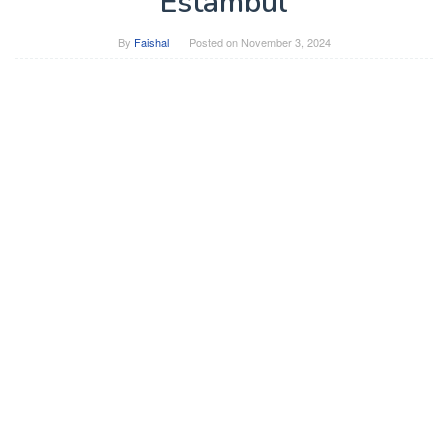
Estambul
By
Faishal
Posted on
November 3, 2024