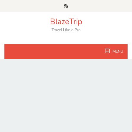
Skip
to
content
BlazeTrip
Travel Like a Pro
MENU