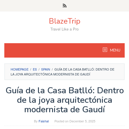
Skip
to
content
BlazeTrip
Travel Like a Pro
MENU
HOMEPAGE
/
ES
/
SPAIN
/
GUÍA DE LA CASA BATLLÓ: DENTRO DE
LA JOYA ARQUITECTÓNICA MODERNISTA DE GAUDÍ
Guía de la Casa Batlló: Dentro
de la joya arquitectónica
modernista de Gaudí
By
Faishal
Posted on
December 5, 2025