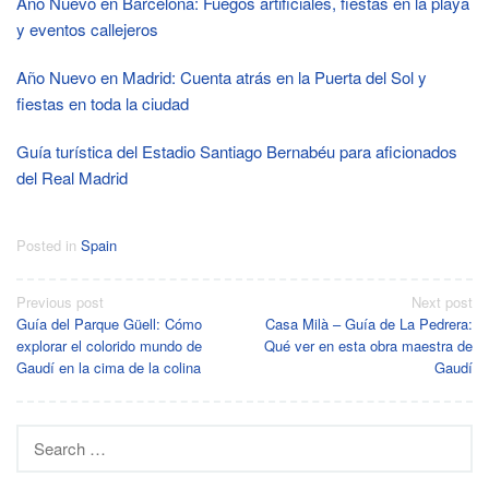
Año Nuevo en Barcelona: Fuegos artificiales, fiestas en la playa
y eventos callejeros
Año Nuevo en Madrid: Cuenta atrás en la Puerta del Sol y
fiestas en toda la ciudad
Guía turística del Estadio Santiago Bernabéu para aficionados
del Real Madrid
Posted in
Spain
Post
Previous post
Next post
Guía del Parque Güell: Cómo
Casa Milà – Guía de La Pedrera:
navigation
explorar el colorido mundo de
Qué ver en esta obra maestra de
Gaudí en la cima de la colina
Gaudí
Search
for: