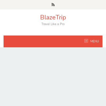
Skip
to
content
BlazeTrip
Travel Like a Pro
MENU