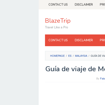
Skip
CONTACT US
DISCLAIMER
PR
to
content
BlazeTrip
Travel Like a Pro
CONTACT US
DISCLAIMER
PR
HOMEPAGE
/
ES
/
MALAYSIA
/
GUÍA DE V
Guía de viaje de 
By
Fais