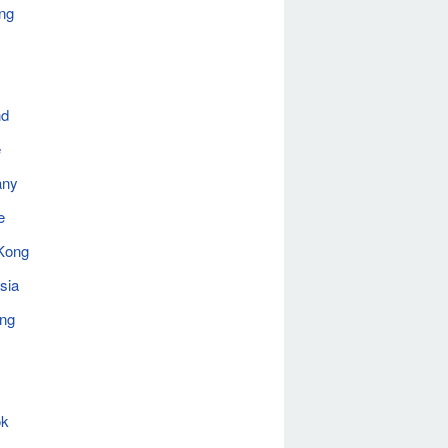
ng
nd
e
any
e
Kong
sia
ing
ok