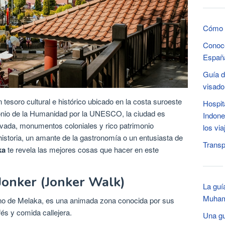
Cómo v
Conoce
Españ
Guía d
visado
tesoro cultural e histórico ubicado en la costa suroeste
Hospit
nio de la Humanidad por la UNESCO, la ciudad es
Indone
rvada, monumentos coloniales y rico patrimonio
los via
historia, un amante de la gastronomía o un entusiasta de
Transp
ka
te revela las mejores cosas que hacer en este
 Jonker (Jonker Walk)
La guí
Muhamm
hino de Melaka, es una animada zona conocida por sus
és y comida callejera.
Una gu