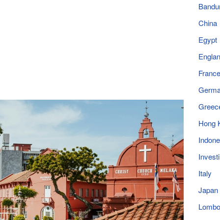
Bandu
China
Egypt
Engla
Franc
Germ
Greec
Hong 
Indone
Invest
Italy
Japan
Lomb