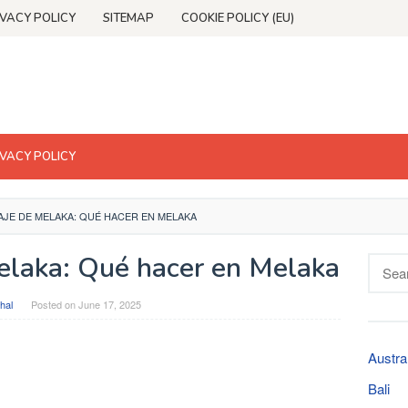
IVACY POLICY
SITEMAP
COOKIE POLICY (EU)
IVACY POLICY
IAJE DE MELAKA: QUÉ HACER EN MELAKA
Melaka: Qué hacer en Melaka
Searc
for:
hal
Posted on
June 17, 2025
Austra
Bali