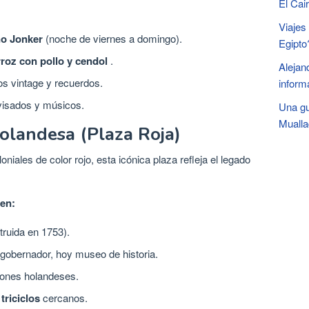
El Cai
Viajes
no Jonker
(noche de viernes a domingo).
Egipto
rroz con pollo y cendol
.
Alejan
os vintage y recuerdos.
inform
isados ​​y músicos.
Una gu
Mualla
Holandesa (Plaza Roja)
oniales de color rojo, esta icónica plaza refleja el legado
en:
ruida en 1753).
l gobernador, hoy museo de historia.
ones holandeses.
triciclos
cercanos.