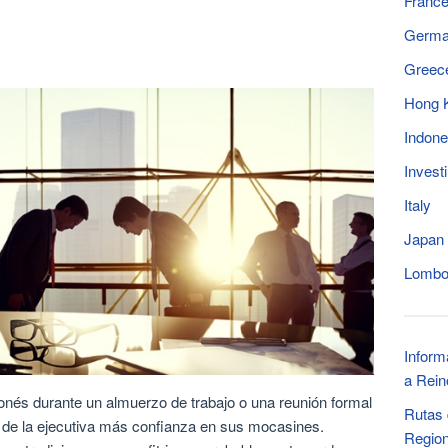
Franc
Germ
Greec
Hong 
Indone
Invest
Italy
Japan
Lomb
Inform
a Rei
onés durante un almuerzo de trabajo o una reunión formal
Rutas 
 de la ejecutiva más confianza en sus mocasines.
Region