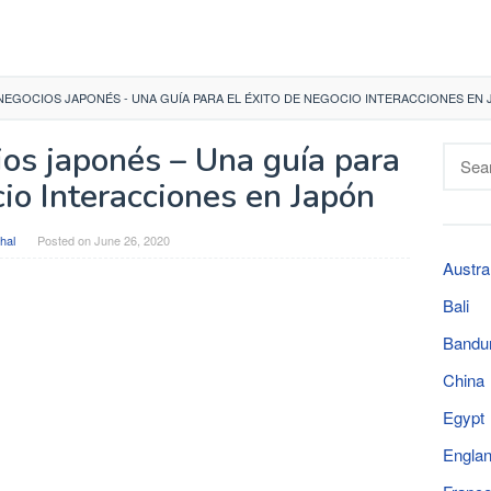
NEGOCIOS JAPONÉS - UNA GUÍA PARA EL ÉXITO DE NEGOCIO INTERACCIONES EN
ios japonés – Una guía para
Searc
for:
cio Interacciones en Japón
hal
Posted on
June 26, 2020
Austra
Bali
Bandu
China
Egypt
Engla