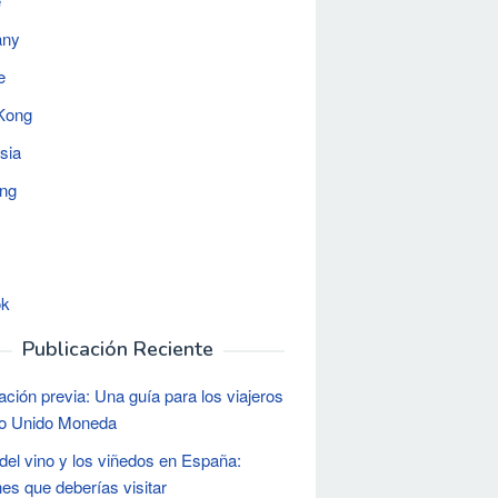
e
any
e
Kong
sia
ing
ok
Publicación Reciente
ación previa: Una guía para los viajeros
no Unido Moneda
del vino y los viñedos en España:
es que deberías visitar