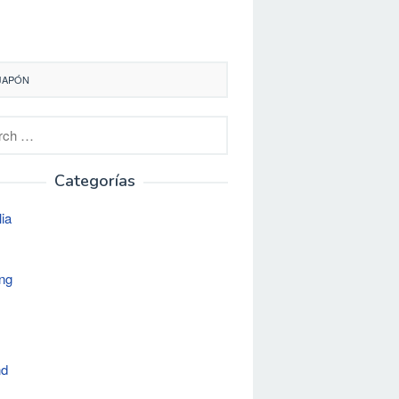
 JAPÓN
h
Categorías
lia
ng
nd