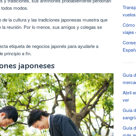
y tradiciones, sus anfitriones probablemente perdonan
Transp
 todos modos.
vuelos 
e la cultura y las tradiciones japonesas muestra que
Cómo m
de la reunión. Por lo menos, sus amigos y colegas se
viajes 
Consej
ecta etiqueta de negocios japonés para ayudarle a
Españ
 principio a fin.
iones japoneses
Guía de
mercad
Abril 
ver
Guía d
sangrí
Guía d
más an