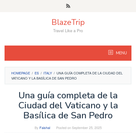
Skip
to
content
BlazeTrip
Travel Like a Pro
MENU
HOMEPAGE
/
ES
/
ITALY
/
UNA GUÍA COMPLETA DE LA CIUDAD DEL
VATICANO Y LA BASÍLICA DE SAN PEDRO
Una guía completa de la
Ciudad del Vaticano y la
Basílica de San Pedro
By
Faishal
Posted on
September 25, 2025