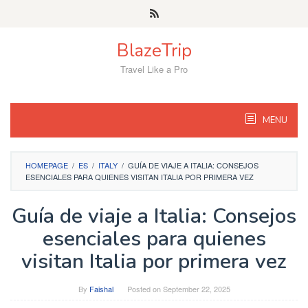
Skip
to
content
BlazeTrip
Travel Like a Pro
MENU
HOMEPAGE
/
ES
/
ITALY
/
GUÍA DE VIAJE A ITALIA: CONSEJOS
ESENCIALES PARA QUIENES VISITAN ITALIA POR PRIMERA VEZ
Guía de viaje a Italia: Consejos
esenciales para quienes
visitan Italia por primera vez
By
Faishal
Posted on
September 22, 2025