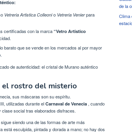
téntico:
de la 
omo
Vetreria Artistica Colleoni
o
Vetreria Venier
para
Clima 
estaci
s certificadas con la marca
“Vetro Artistico
cidad.
rio barato que se vende en los mercados al por mayor
.
ficado de autenticidad: el cristal de Murano auténtico
el rostro del misterio
Venecia, sus máscaras son su espíritu.
I, utilizadas durante el
Carnaval de Venecia
, cuando
 clase social tras elaborados disfraces.
 sigue siendo una de las formas de arte más
 está esculpida, pintada y dorada a mano; no hay dos