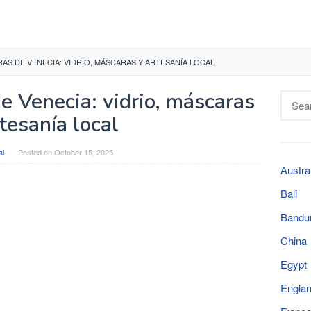
AS DE VENECIA: VIDRIO, MÁSCARAS Y ARTESANÍA LOCAL
e Venecia: vidrio, máscaras
Searc
for:
tesanía local
al
Posted on
October 15, 2025
Austra
Bali
Bandu
China
Egypt
Engla