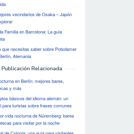
ida
jores vecindarios de Osaka – Japón
xplorar
a Familia en Barcelona: La guía
eta
o que necesitas saber sobre Potsdamer
 Berlín, Alemania
Publicación Relacionada
octurna en Berlín: mejores bares,
ecas y más
tos básicos del idioma alemán: un
 para turistas sobre frases comunes
or vida nocturna de Núremberg: bares
otecas para visitar por la noche
al de Colonia: una guía para visitantes