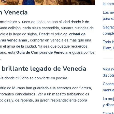
la com
n Venecia
Los me
para e
merciales y luces de neón; es una ciudad donde ir de
Sagrad
ada callejón, cada plaza escondida, susurra historias de
compl
o a lo largo de siglos. Desde el brillo del
cristal de
aras venecianas
, comprar en Venecia es más que una
Todo l
n el alma de la ciudad. Ya sea que busque recuerdos,
Platz,
mano, esta
Guía de Compras de Venecia
le guiará por los
.
 brillante legado de Venecia
Vida n
discot
a donde el vidrio se convierte en poesía.
Concep
vidrio de Murano han guardado sus secretos con fiereza,
manual
ibrantes candelabros. Ver a un maestro trabajando es
La mej
ido gira y, de repente, un jarrón resplandeciente cobra
y disc
Catedr