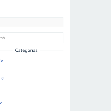
h
Categorías
lia
ng
nd