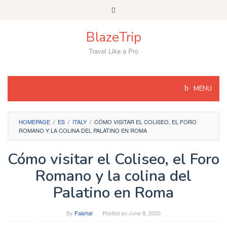
Skip
to
content
BlazeTrip
Travel Like a Pro
MENU
HOMEPAGE
/
ES
/
ITALY
/
CÓMO VISITAR EL COLISEO, EL FORO
ROMANO Y LA COLINA DEL PALATINO EN ROMA
Cómo visitar el Coliseo, el Foro
Romano y la colina del
Palatino en Roma
By
Faishal
Posted on
June 8, 2020