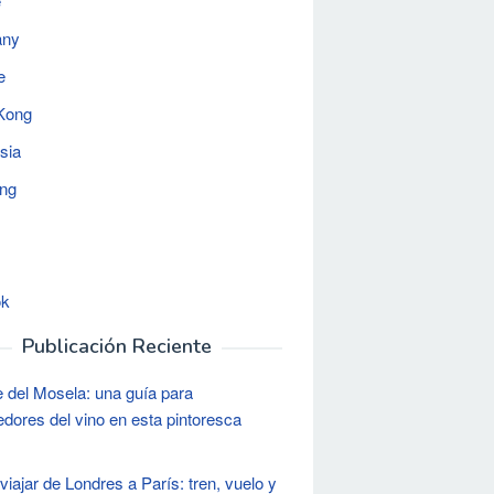
e
any
e
Kong
sia
ing
ok
Publicación Reciente
le del Mosela: una guía para
dores del vino en esta pintoresca
iajar de Londres a París: tren, vuelo y