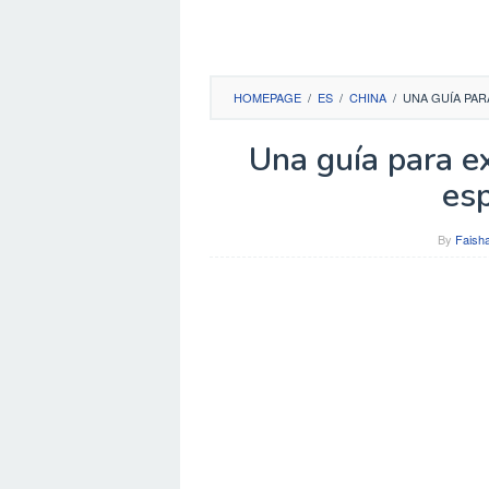
HOMEPAGE
/
ES
/
CHINA
/
UNA GUÍA PAR
Una guía para e
es
By
Faisha