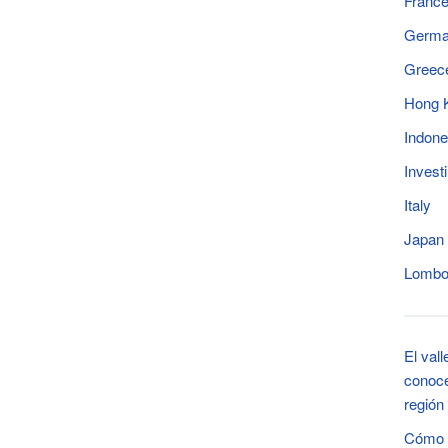
Franc
Germ
Greec
Hong 
Indone
Invest
Italy
Japan
Lomb
El val
conoce
región
Cómo v