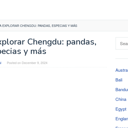
A EXPLORAR CHENGDU: PANDAS, ESPECIAS Y MÁS
xplorar Chengdu: pandas,
Searc
for:
pecias y más
l
Posted on
December 9, 2024
Austra
Bali
Bandu
China
Egypt
Engla