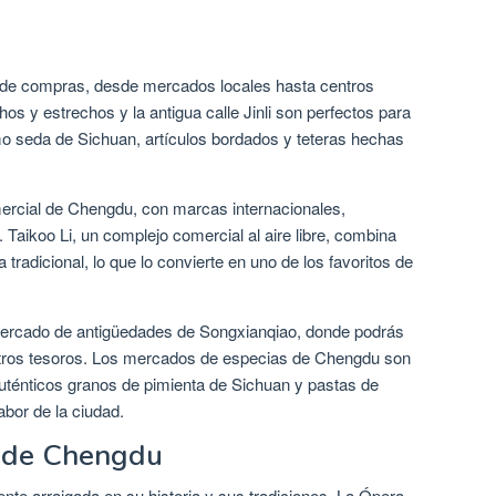
u
 de compras, desde mercados locales hasta centros
os y estrechos y la antigua calle Jinli son perfectos para
mo seda de Sichuan, artículos bordados y teteras hechas
omercial de Chengdu, con marcas internacionales,
 Taikoo Li, un complejo comercial al aire libre, combina
tradicional, lo que lo convierte en uno de los favoritos de
 mercado de antigüedades de Songxianqiao, donde podrás
y otros tesoros. Los mercados de especias de Chengdu son
uténticos granos de pimienta de Sichuan y pastas de
abor de la ciudad.
s de Chengdu
te arraigada en su historia y sus tradiciones. La Ópera