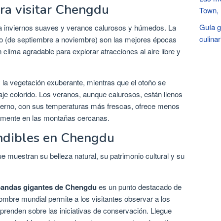
ra visitar Chengdu
Town, 
Guía g
ca inviernos suaves y veranos calurosos y húmedos. La
culina
o (de septiembre a noviembre) son las mejores épocas
n clima agradable para explorar atracciones al aire libre y
y la vegetación exuberante, mientras que el otoño se
laje colorido. Los veranos, aunque calurosos, están llenos
nvierno, con sus temperaturas más frescas, ofrece menos
almente en las montañas cercanas.
indibles en Chengdu
 muestran su belleza natural, su patrimonio cultural y su
 pandas gigantes de Chengdu
es un punto destacado de
nombre mundial permite a los visitantes observar a los
aprenden sobre las iniciativas de conservación. Llegue