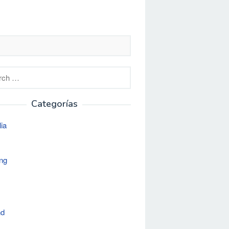
h
Categorías
lia
ng
nd