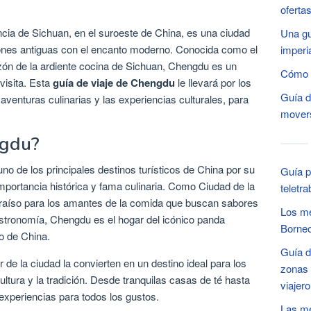
oferta
incia de Sichuan, en el suroeste de China, es una ciudad
Una gu
ciones antiguas con el encanto moderno. Conocida como el
imperi
zón de la ardiente cocina de Sichuan, Chengdu es un
Cómo v
visita. Esta
guía de viaje de Chengdu
le llevará por los
Guía d
aventuras culinarias y las experiencias culturales, para
movers
ngdu?
 de los principales destinos turísticos de China por su
Guía p
mportancia histórica y fama culinaria. Como Ciudad de la
teletra
aíso para los amantes de la comida que buscan sabores
Los me
astronomía, Chengdu es el hogar del icónico panda
Borne
o de China.
Guía d
 de la ciudad la convierten en un destino ideal para los
zonas 
ltura y la tradición. Desde tranquilas casas de té hasta
viajero
xperiencias para todos los gustos.
Las me