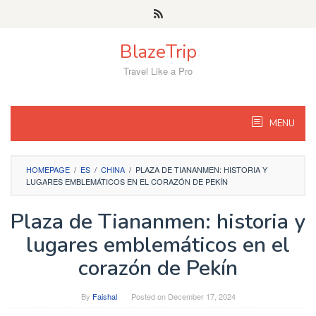
Skip
to
content
BlazeTrip
Travel Like a Pro
MENU
HOMEPAGE
/
ES
/
CHINA
/
PLAZA DE TIANANMEN: HISTORIA Y
LUGARES EMBLEMÁTICOS EN EL CORAZÓN DE PEKÍN
Plaza de Tiananmen: historia y
lugares emblemáticos en el
corazón de Pekín
By
Faishal
Posted on
December 17, 2024