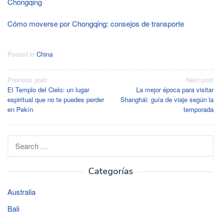
Chongqing
Cómo moverse por Chongqing: consejos de transporte
Posted in
China
Post
Previous post
Next post
El Templo del Cielo: un lugar
La mejor época para visitar
navigation
espiritual que no te puedes perder
Shanghái: guía de viaje según la
en Pekín
temporada
Search
for:
Categorías
Australia
Bali