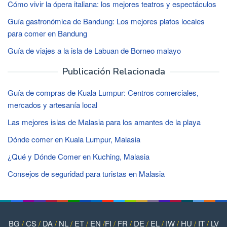
Cómo vivir la ópera italiana: los mejores teatros y espectáculos
Guía gastronómica de Bandung: Los mejores platos locales
para comer en Bandung
Guía de viajes a la isla de Labuan de Borneo malayo
Publicación Relacionada
Guía de compras de Kuala Lumpur: Centros comerciales,
mercados y artesanía local
Las mejores islas de Malasia para los amantes de la playa
Dónde comer en Kuala Lumpur, Malasia
¿Qué y Dónde Comer en Kuching, Malasia
Consejos de seguridad para turistas en Malasia
BG
/
CS
/
DA
/
NL
/
ET
/
EN
/
FI
/
FR
/
DE
/
EL
/
IW
/
HU
/
IT
/
LV