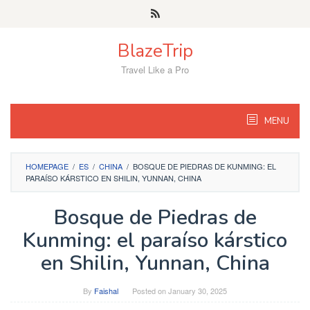
Skip
to
content
BlazeTrip
Travel Like a Pro
MENU
HOMEPAGE
/
ES
/
CHINA
/
BOSQUE DE PIEDRAS DE KUNMING: EL
PARAÍSO KÁRSTICO EN SHILIN, YUNNAN, CHINA
Bosque de Piedras de
Kunming: el paraíso kárstico
en Shilin, Yunnan, China
By
Faishal
Posted on
January 30, 2025