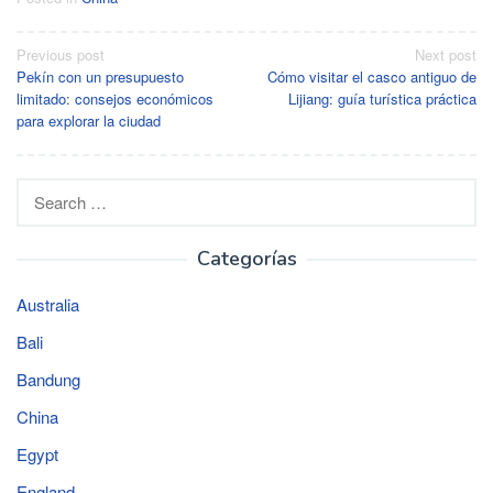
Post
Previous post
Next post
Pekín con un presupuesto
Cómo visitar el casco antiguo de
navigation
limitado: consejos económicos
Lijiang: guía turística práctica
para explorar la ciudad
Search
for:
Categorías
Australia
Bali
Bandung
China
Egypt
England