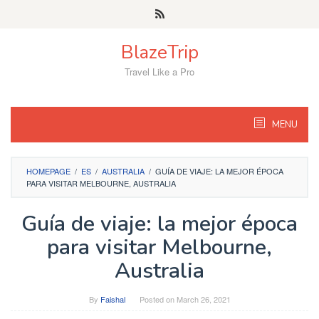
Skip
to
content
BlazeTrip
Travel Like a Pro
MENU
HOMEPAGE
/
ES
/
AUSTRALIA
/
GUÍA DE VIAJE: LA MEJOR ÉPOCA
PARA VISITAR MELBOURNE, AUSTRALIA
Guía de viaje: la mejor época
para visitar Melbourne,
Australia
By
Faishal
Posted on
March 26, 2021