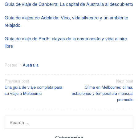
Guía de viaje de Canberra: La capital de Australia al descubierto
Guía de viajes de Adelaida: Vino, vida silvestre y un ambiente
relajado
Guía de viaje de Perth: playas de la costa oeste y vida al aire
libre
Posted in
Australia
Post
Previous post
Next post
Una guía de viaje completa para
Clima en Melbourne: clima,
navigation
su viaje a Melbourne
estaciones y temperatura mensual
promedio
Search
for:
Categorías